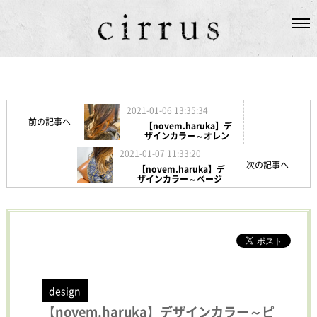
SALON
ABOUT US
2021-01-06 13:35:34
前の記事へ
【novem.haruka】デ
STAFF
ザインカラー～オレン
ジ編～
2021-01-07 11:33:20
次の記事へ
HAIR
【novem.haruka】デ
ザインカラー～ベージ
ュ編～
TOPICS
GUEST
design
【novem.haruka】デザインカラー～ピ