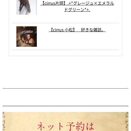
【cirrus片岡】.+*グレージュ×エメラル
ドグリーン*+.
【cirrus 小松】 好きな雑誌。