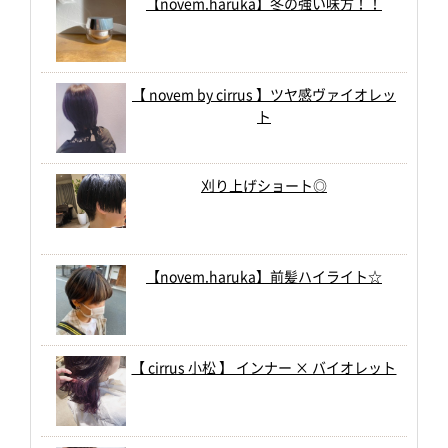
【novem.haruka】冬の強い味方！！
【 novem by cirrus 】ツヤ感ヴァイオレッ
ト
刈り上げショート◎
【novem.haruka】前髪ハイライト☆
【 cirrus 小松 】 インナー × バイオレット