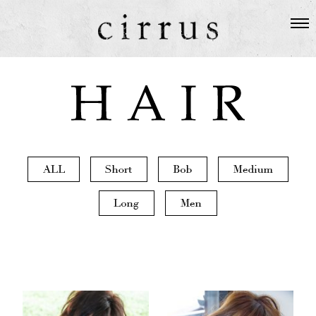
SALON
ABOUT US
STAFF
HAIR
TOPICS
GUEST