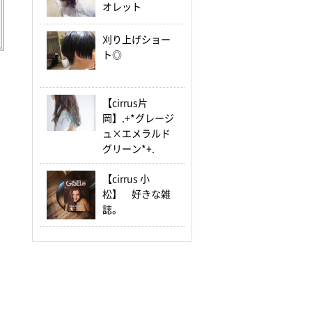
オレット
刈り上げショー
ト◎
【cirrus片
岡】.+*グレージ
ュ×エメラルド
グリーン*+.
【cirrus 小
松】 好きな雑
誌。