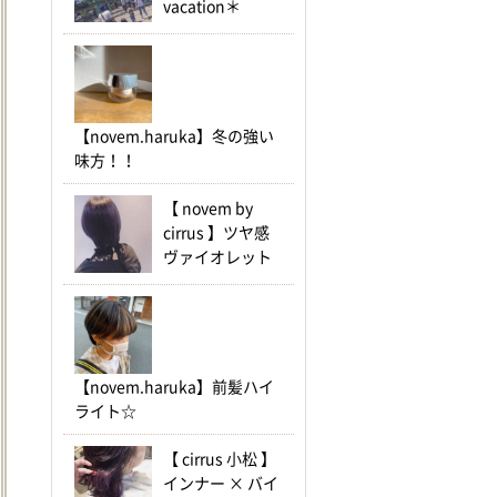
vacation＊
【novem.haruka】冬の強い
味方！！
【 novem by
cirrus 】ツヤ感
ヴァイオレット
【novem.haruka】前髪ハイ
ライト☆
【 cirrus 小松 】
インナー × バイ