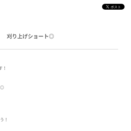
刈り上げショート◎
す！
◎
う！