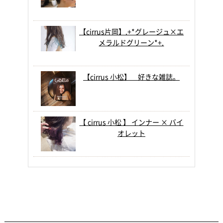
【cirrus片岡】.+*グレージュ×エ
メラルドグリーン*+.
【cirrus 小松】 好きな雑誌。
【 cirrus 小松 】 インナー × バイ
オレット