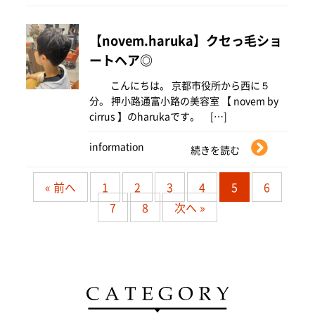
【novem.haruka】クセっ毛ショ
ートヘア◎
こんにちは。 京都市役所から西に５
分。 押小路通富小路の美容室 【 novem by
cirrus 】のharukaです。 […]
information
続きを読む
« 前へ
1
2
3
4
5
6
7
8
次へ »