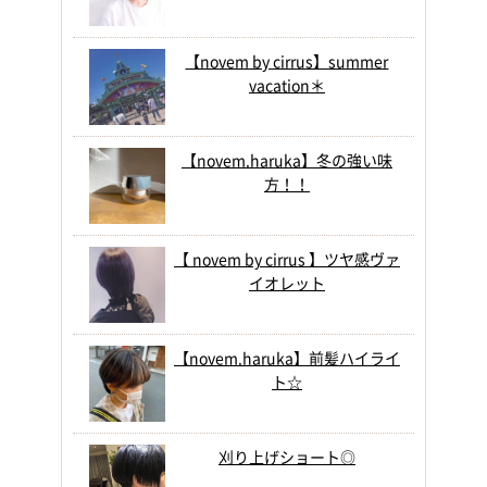
【novem by cirrus】summer
vacation＊
【novem.haruka】冬の強い味
方！！
【 novem by cirrus 】ツヤ感ヴァ
イオレット
【novem.haruka】前髪ハイライ
ト☆
刈り上げショート◎