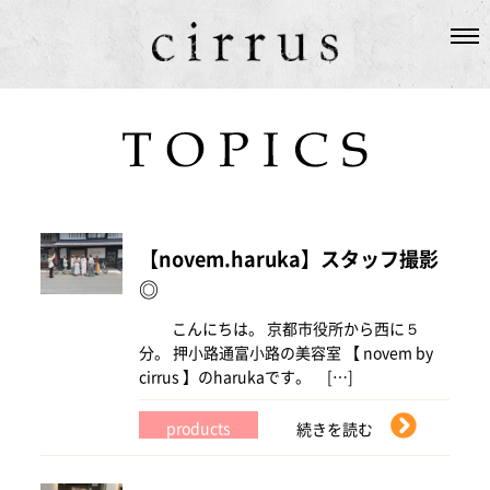
SALON
ABOUT US
STAFF
【novem.haruka】スタッフ撮影
HAIR
◎
TOPICS
こんにちは。 京都市役所から西に５
分。 押小路通富小路の美容室 【 novem by
GUEST
cirrus 】のharukaです。 […]
products
続きを読む